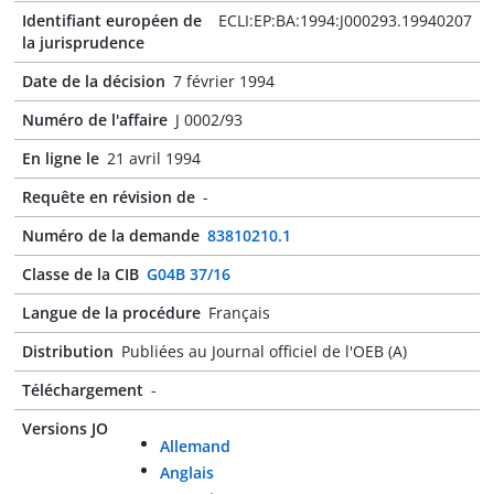
Identifiant européen de
ECLI:EP:BA:1994:J000293.19940207
la jurisprudence
Date de la décision
7 février 1994
Numéro de l'affaire
J 0002/93
En ligne le
21 avril 1994
Requête en révision de
-
Numéro de la demande
83810210.1
Classe de la CIB
G04B 37/16
Langue de la procédure
Français
Distribution
Publiées au Journal officiel de l'OEB (A)
Téléchargement
-
Versions JO
Allemand
Anglais