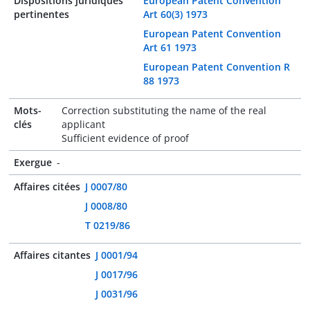
Dispositions juridiques
European Patent Convention
pertinentes
Art 60(3) 1973
European Patent Convention
Art 61 1973
European Patent Convention R
88 1973
Mots-
Correction substituting the name of the real
clés
applicant
Sufficient evidence of proof
Exergue
-
Affaires citées
J 0007/80
J 0008/80
T 0219/86
Affaires citantes
J 0001/94
J 0017/96
J 0031/96