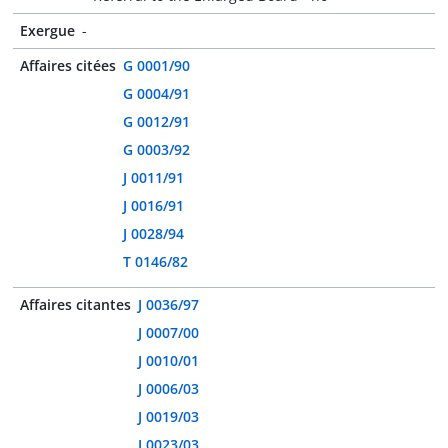
Exergue
-
Affaires citées
G 0001/90
G 0004/91
G 0012/91
G 0003/92
J 0011/91
J 0016/91
J 0028/94
T 0146/82
Affaires citantes
J 0036/97
J 0007/00
J 0010/01
J 0006/03
J 0019/03
J 0023/03