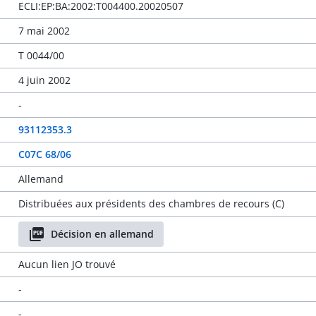
ECLI:EP:BA:2002:T004400.20020507
7 mai 2002
T 0044/00
4 juin 2002
-
93112353.3
C07C 68/06
Allemand
Distribuées aux présidents des chambres de recours (C)
Décision en allemand
Aucun lien JO trouvé
-
-