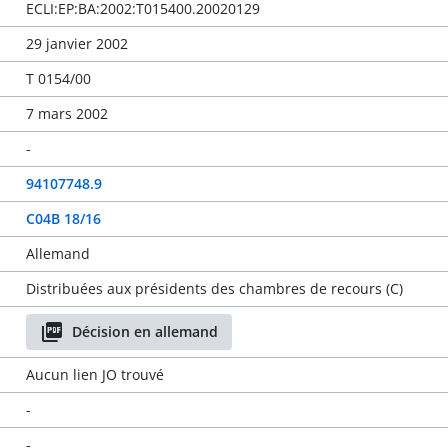
ECLI:EP:BA:2002:T015400.20020129
29 janvier 2002
T 0154/00
7 mars 2002
-
94107748.9
C04B 18/16
Allemand
Distribuées aux présidents des chambres de recours (C)
Décision en allemand
Aucun lien JO trouvé
-
-