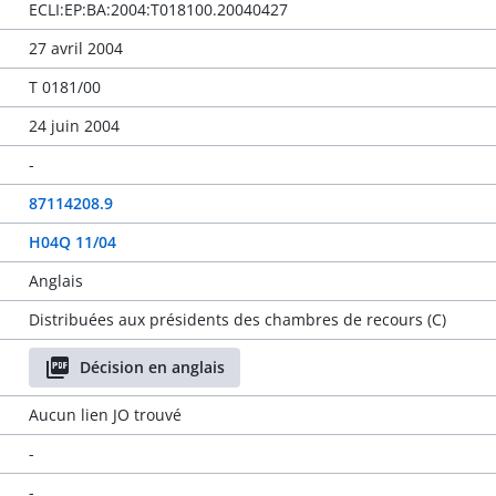
ECLI:EP:BA:2004:T018100.20040427
27 avril 2004
T 0181/00
24 juin 2004
-
87114208.9
H04Q 11/04
Anglais
Distribuées aux présidents des chambres de recours (C)
Décision en anglais
Aucun lien JO trouvé
-
-