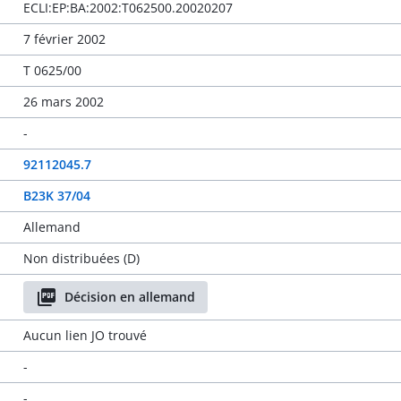
ECLI:EP:BA:2002:T062500.20020207
7 février 2002
T 0625/00
26 mars 2002
-
92112045.7
B23K 37/04
Allemand
Non distribuées (D)
Décision en allemand
Aucun lien JO trouvé
-
-