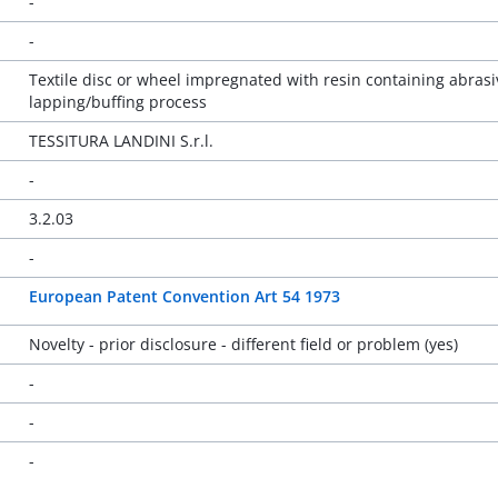
-
-
Textile disc or wheel impregnated with resin containing abrasi
lapping/buffing process
TESSITURA LANDINI S.r.l.
-
3.2.03
-
European Patent Convention Art 54 1973
Novelty - prior disclosure - different field or problem (yes)
-
-
-