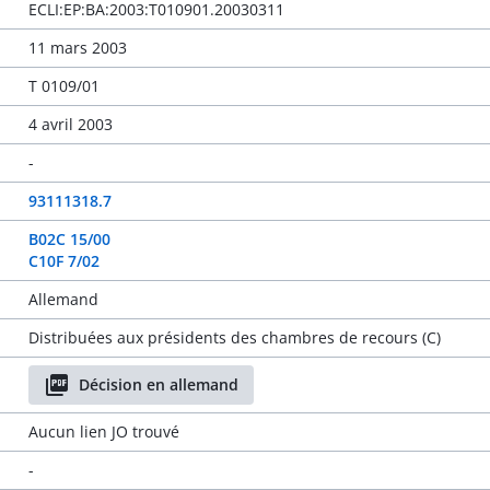
ECLI:EP:BA:2003:T010901.20030311
11 mars 2003
T 0109/01
4 avril 2003
-
93111318.7
B02C 15/00
C10F 7/02
Allemand
Distribuées aux présidents des chambres de recours (C)
Décision en allemand
Aucun lien JO trouvé
-