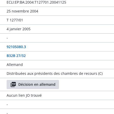
ECLI:EP:BA:2004:T127701.20041125
25 novembre 2004
T 1277/01
4 janvier 2005
-
92105080.3
B32B 27/32
Allemand
Distribuées aux présidents des chambres de recours (C)
Décision en allemand
Aucun lien JO trouvé
-
-