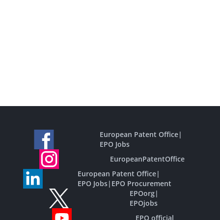
European Patent Office
|
EPO Jobs
EuropeanPatentOffice
European Patent Office
|
EPO Jobs
|
EPO Procurement
EPOorg
|
EPOjobs
EPO official