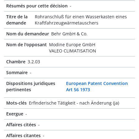
Résumés pour cette décision
-
Titre de la
Rohranschluß für einen Wasserkasten eines
demande
Kraftfahrzeugwärmetauschers
Nom du demandeur
Behr GmbH & Co.
Nom de l'opposant
Modine Europe GmbH
VALEO CLIMATISATION
Chambre
3.2.03
Sommaire
-
Dispositions juridiques
European Patent Convention
pertinentes
Art 56 1973
Mots-clés
Erfinderische Tätigkeit - nach Änderung (ja)
Exergue
-
Affaires citées
-
Affaires citantes
-