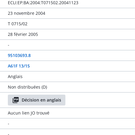
ECLI:EP:BA:2004:T071502.20041123
23 novembre 2004
T 0715/02
28 février 2005
-
95103693.8
A61F 13/15
Anglais
Non distribuées (D)
Décision en anglais
Aucun lien JO trouvé
-
-