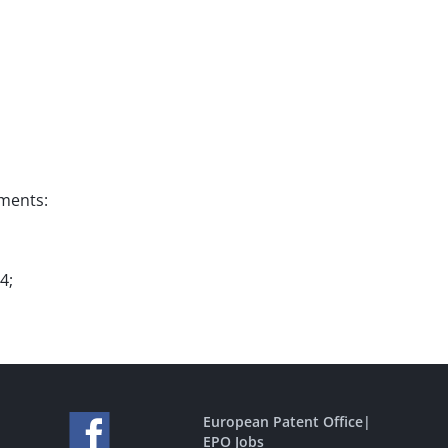
uments:
4;
European Patent Office
|
EPO Jobs