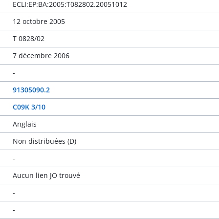
ECLI:EP:BA:2005:T082802.20051012
12 octobre 2005
T 0828/02
7 décembre 2006
-
91305090.2
C09K 3/10
Anglais
Non distribuées (D)
-
Aucun lien JO trouvé
-
-