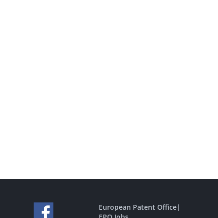
European Patent Office
|
EPO Jobs