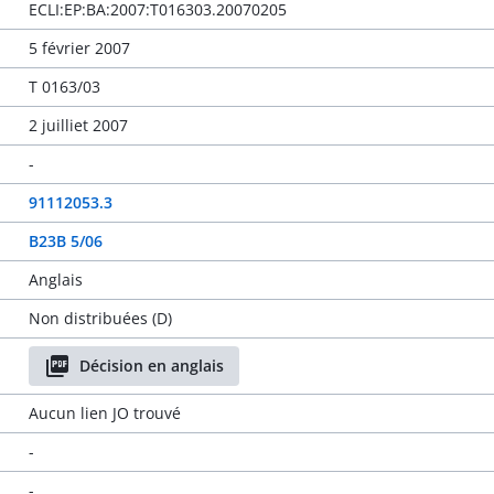
ECLI:EP:BA:2007:T016303.20070205
5 février 2007
T 0163/03
2 juilliet 2007
-
91112053.3
B23B 5/06
Anglais
Non distribuées (D)
Décision en anglais
Aucun lien JO trouvé
-
-