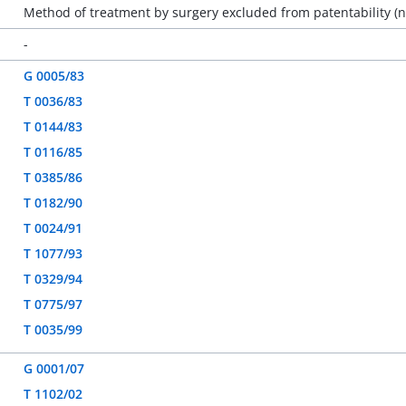
Method of treatment by surgery excluded from patentability (n
-
G 0005/83
T 0036/83
T 0144/83
T 0116/85
T 0385/86
T 0182/90
T 0024/91
T 1077/93
T 0329/94
T 0775/97
T 0035/99
G 0001/07
T 1102/02