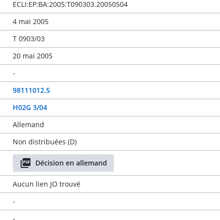
ECLI:EP:BA:2005:T090303.20050504
4 mai 2005
T 0903/03
20 mai 2005
-
98111012.5
H02G 3/04
Allemand
Non distribuées (D)
Décision en allemand
Aucun lien JO trouvé
-
-