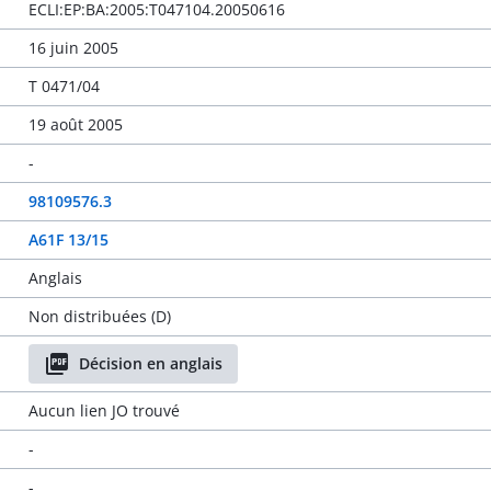
ECLI:EP:BA:2005:T047104.20050616
16 juin 2005
T 0471/04
19 août 2005
-
98109576.3
A61F 13/15
Anglais
Non distribuées (D)
Décision en anglais
Aucun lien JO trouvé
-
-