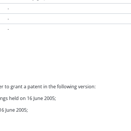
-
-
-
er to grant a patent in the following version:
ings held on 16 June 2005;
16 June 2005;