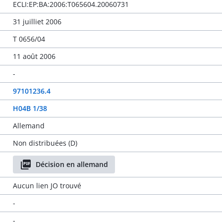
ECLI:EP:BA:2006:T065604.20060731
31 juilliet 2006
T 0656/04
11 août 2006
-
97101236.4
H04B 1/38
Allemand
Non distribuées (D)
Décision en allemand
Aucun lien JO trouvé
-
-