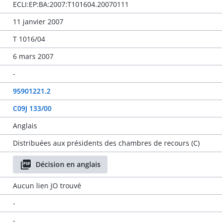
ECLI:EP:BA:2007:T101604.20070111
11 janvier 2007
T 1016/04
6 mars 2007
-
95901221.2
C09J 133/00
Anglais
Distribuées aux présidents des chambres de recours (C)
Décision en anglais
Aucun lien JO trouvé
-
-