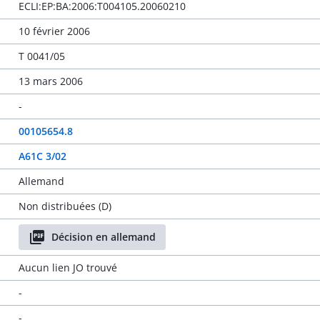
ECLI:EP:BA:2006:T004105.20060210
10 février 2006
T 0041/05
13 mars 2006
-
00105654.8
A61C 3/02
Allemand
Non distribuées (D)
Décision en allemand
Aucun lien JO trouvé
-
-