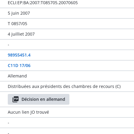
ECLI:EP:BA:2007:T085705.20070605
5 juin 2007
T 0857/05
4 juilliet 2007
-
98955451.4
C11D 17/06
Allemand
Distribuées aux présidents des chambres de recours (C)
Décision en allemand
Aucun lien JO trouvé
-
-