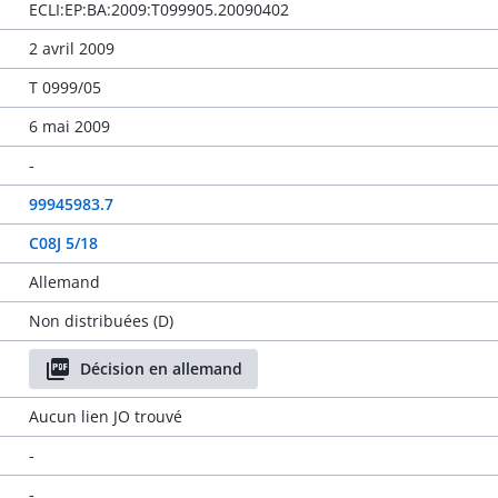
ECLI:EP:BA:2009:T099905.20090402
2 avril 2009
T 0999/05
6 mai 2009
-
99945983.7
C08J 5/18
Allemand
Non distribuées (D)
Décision en allemand
Aucun lien JO trouvé
-
-