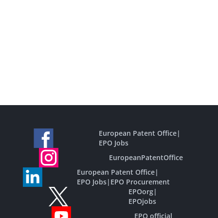
European Patent Office
|
EPO Jobs
EuropeanPatentOffice
European Patent Office
|
EPO Jobs
|
EPO Procurement
EPOorg
|
EPOjobs
EPO official