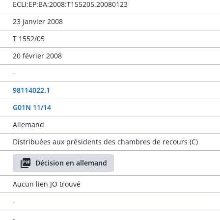
ECLI:EP:BA:2008:T155205.20080123
23 janvier 2008
T 1552/05
20 février 2008
-
98114022.1
G01N 11/14
Allemand
Distribuées aux présidents des chambres de recours (C)
Décision en allemand
Aucun lien JO trouvé
-
-