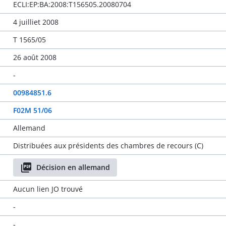
ECLI:EP:BA:2008:T156505.20080704
4 juilliet 2008
T 1565/05
26 août 2008
-
00984851.6
F02M 51/06
Allemand
Distribuées aux présidents des chambres de recours (C)
Décision en allemand
Aucun lien JO trouvé
-
-