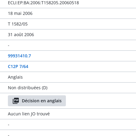
ECLI:EP:BA:2006:T158205.20060518
18 mai 2006
T 1582/05
31 août 2006
-
99931410.7
C12P 7/64
Anglais
Non distribuées (D)
Décision en anglais
Aucun lien JO trouvé
-
-