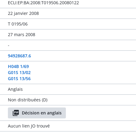
ECLI:EP:BA:2008:T019506.20080122
22 janvier 2008
T 0195/06
27 mars 2008
-
94928687.6
H04B 1/69
G01S 13/02
G01S 13/56
Anglais
Non distribuées (D)
Décision en anglais
Aucun lien JO trouvé