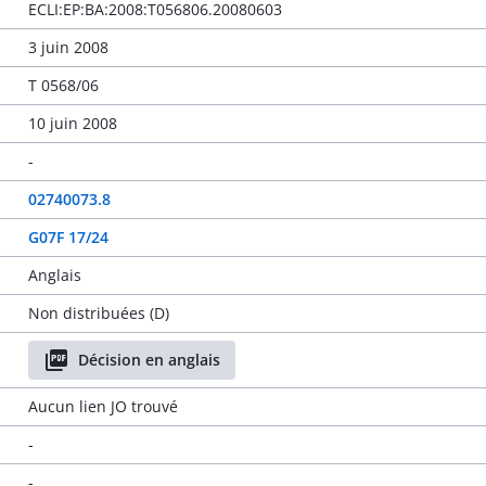
ECLI:EP:BA:2008:T056806.20080603
3 juin 2008
T 0568/06
10 juin 2008
-
02740073.8
G07F 17/24
Anglais
Non distribuées (D)
Décision en anglais
Aucun lien JO trouvé
-
-