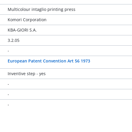
Multicolour intaglio printing press
Komori Corporation
KBA-GIORI S.A.
3.2.05
-
European Patent Convention Art 56 1973
Inventive step - yes
-
-
-