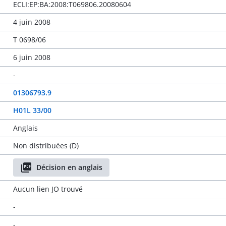
ECLI:EP:BA:2008:T069806.20080604
4 juin 2008
T 0698/06
6 juin 2008
-
01306793.9
H01L 33/00
Anglais
Non distribuées (D)
Décision en anglais
Aucun lien JO trouvé
-
-