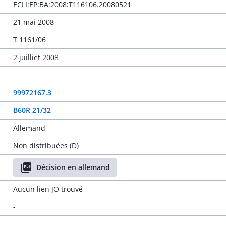
ECLI:EP:BA:2008:T116106.20080521
21 mai 2008
T 1161/06
2 juilliet 2008
-
99972167.3
B60R 21/32
Allemand
Non distribuées (D)
Décision en allemand
Aucun lien JO trouvé
-
-