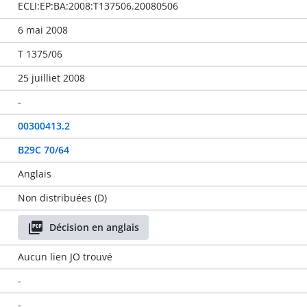
ECLI:EP:BA:2008:T137506.20080506
6 mai 2008
T 1375/06
25 juilliet 2008
-
00300413.2
B29C 70/64
Anglais
Non distribuées (D)
Décision en anglais
Aucun lien JO trouvé
-
-