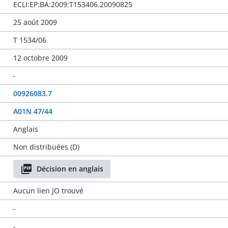
ECLI:EP:BA:2009:T153406.20090825
25 août 2009
T 1534/06
12 octobre 2009
-
00926083.7
A01N 47/44
Anglais
Non distribuées (D)
Décision en anglais
Aucun lien JO trouvé
-
-