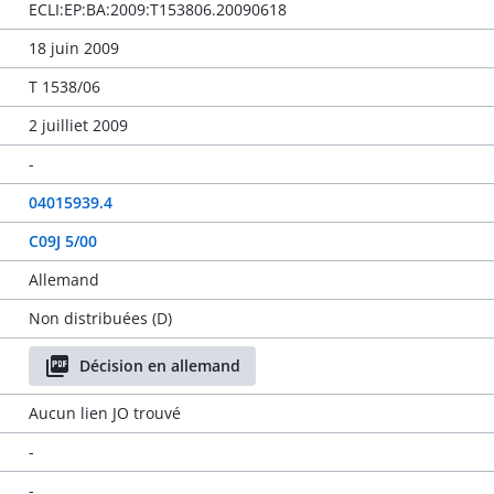
ECLI:EP:BA:2009:T153806.20090618
18 juin 2009
T 1538/06
2 juilliet 2009
-
04015939.4
C09J 5/00
Allemand
Non distribuées (D)
Décision en allemand
Aucun lien JO trouvé
-
-