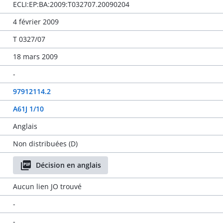
ECLI:EP:BA:2009:T032707.20090204
4 février 2009
T 0327/07
18 mars 2009
-
97912114.2
A61J 1/10
Anglais
Non distribuées (D)
Décision en anglais
Aucun lien JO trouvé
-
-