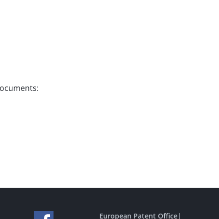
 documents:
European Patent Office
|