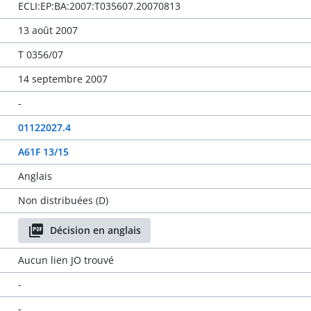
ECLI:EP:BA:2007:T035607.20070813
13 août 2007
T 0356/07
14 septembre 2007
-
01122027.4
A61F 13/15
Anglais
Non distribuées (D)
Décision en anglais
Aucun lien JO trouvé
-
-