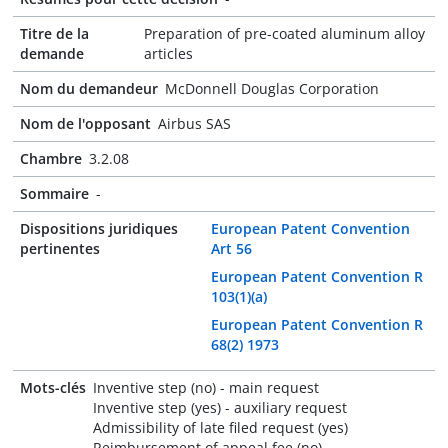
Titre de la
Preparation of pre-coated aluminum alloy
demande
articles
Nom du demandeur
McDonnell Douglas Corporation
Nom de l'opposant
Airbus SAS
Chambre
3.2.08
Sommaire
-
Dispositions juridiques
European Patent Convention
pertinentes
Art 56
European Patent Convention R
103(1)(a)
European Patent Convention R
68(2) 1973
Mots-clés
Inventive step (no) - main request
Inventive step (yes) - auxiliary request
Admissibility of late filed request (yes)
Reimbursement of appeal fee (no)