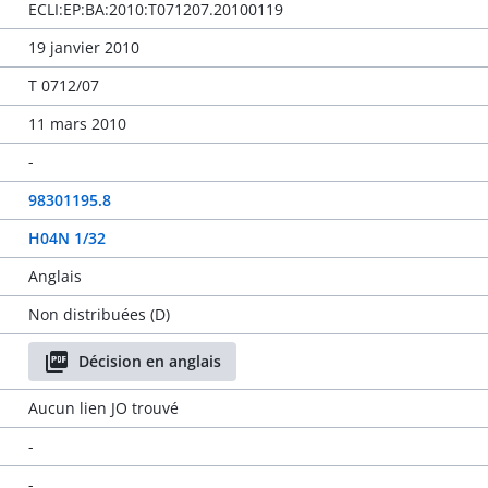
ECLI:EP:BA:2010:T071207.20100119
19 janvier 2010
T 0712/07
11 mars 2010
-
98301195.8
H04N 1/32
Anglais
Non distribuées (D)
Décision en anglais
Aucun lien JO trouvé
-
-