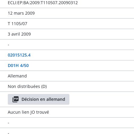
ECLI:EP:BA:2009:T110507.20090312
12 mars 2009
T 1105/07
3 avril 2009
-
02015125.4
D01H 4/50
Allemand
Non distribuées (D)
Décision en allemand
Aucun lien JO trouvé
-
-