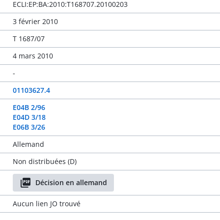
ECLI:EP:BA:2010:T168707.20100203
3 février 2010
T 1687/07
4 mars 2010
-
01103627.4
E04B 2/96
E04D 3/18
E06B 3/26
Allemand
Non distribuées (D)
Décision en allemand
Aucun lien JO trouvé