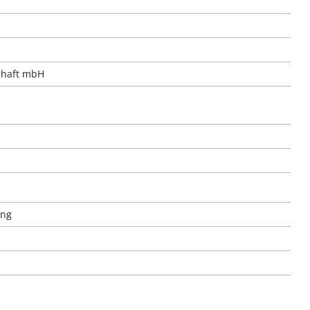
chaft mbH
ung