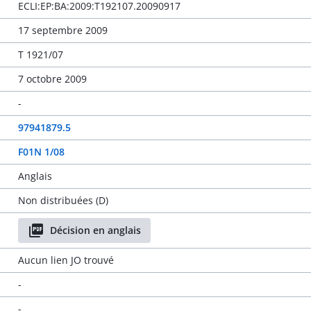
ECLI:EP:BA:2009:T192107.20090917
17 septembre 2009
T 1921/07
7 octobre 2009
-
97941879.5
F01N 1/08
Anglais
Non distribuées (D)
Décision en anglais
Aucun lien JO trouvé
-
-