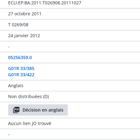
ECLI:EP:BA:2011:T026908.20111027
27 octobre 2011
T 0269/08
24 janvier 2012
-
05256359.0
G01R 33/385
G01R 33/422
Anglais
Non distribuées (D)
Décision en anglais
Aucun lien JO trouvé
-