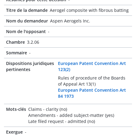
Titre de la demande
Aerogel composite with fibrous batting
Nom du demandeur
Aspen Aerogels Inc.
Nom de l'opposant
-
Chambre
3.2.06
Sommaire
-
Dispositions juridiques
European Patent Convention Art
pertinentes
123(2)
Rules of procedure of the Boards
of Appeal Art 13(1)
European Patent Convention Art
84 1973
Mots-clés
Claims - clarity (no)
Amendments - added subject-matter (yes)
Late filed request - admitted (no)
Exergue
-