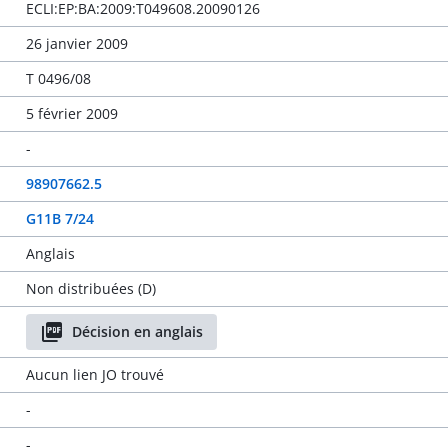
ECLI:EP:BA:2009:T049608.20090126
26 janvier 2009
T 0496/08
5 février 2009
-
98907662.5
G11B 7/24
Anglais
Non distribuées (D)
Décision en anglais
Aucun lien JO trouvé
-
-