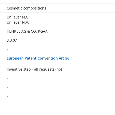
Cosmetic compositions
Unilever PLC
Unilever N.V.
HENKEL AG & CO. KGAA
3.3.07
-
European Patent Convention Art 56
Inventive step - all requests (no)
-
-
-