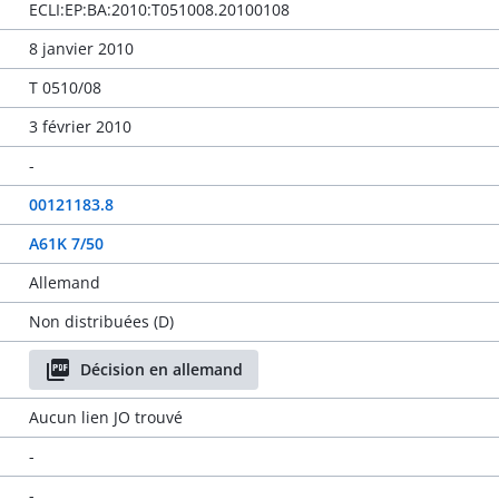
ECLI:EP:BA:2010:T051008.20100108
8 janvier 2010
T 0510/08
3 février 2010
-
00121183.8
A61K 7/50
Allemand
Non distribuées (D)
Décision en allemand
Aucun lien JO trouvé
-
-