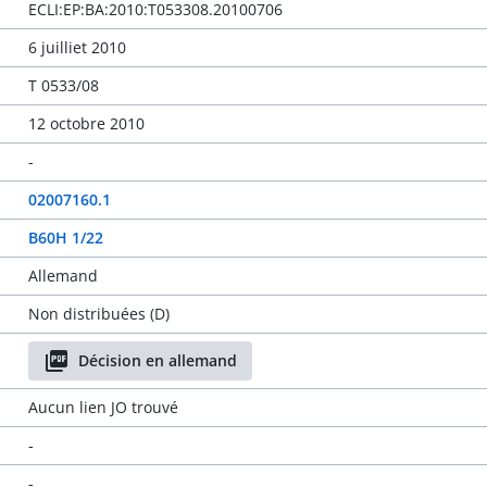
ECLI:EP:BA:2010:T053308.20100706
6 juilliet 2010
T 0533/08
12 octobre 2010
-
02007160.1
B60H 1/22
Allemand
Non distribuées (D)
Décision en allemand
Aucun lien JO trouvé
-
-