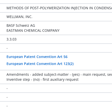
METHODS OF POST-POLYMERIZATION INJECTION IN CONDEN
WELLMAN, INC.
BASF Schweiz AG
EASTMAN CHEMICAL COMPANY
3.3.03
-
European Patent Convention Art 56
European Patent Convention Art 123(2)
Amendments - added subject-matter - (yes) - main request, seco
Inventive step - (no) - first auxiliary request
-
-
-