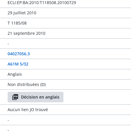
ECLI:EP:BA:2010:T118508.20100729
29 juilliet 2010
T 1185/08
21 septembre 2010
-
04027056.3
A61M 5/32
Anglais
Non distribuées (D)
Décision en anglais
Aucun lien JO trouvé
-
-