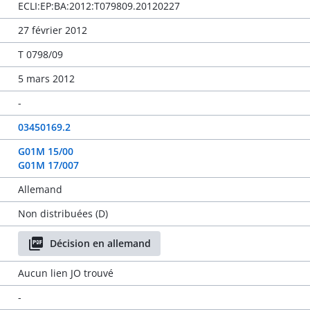
ECLI:EP:BA:2012:T079809.20120227
27 février 2012
T 0798/09
5 mars 2012
-
03450169.2
G01M 15/00
G01M 17/007
Allemand
Non distribuées (D)
Décision en allemand
Aucun lien JO trouvé
-